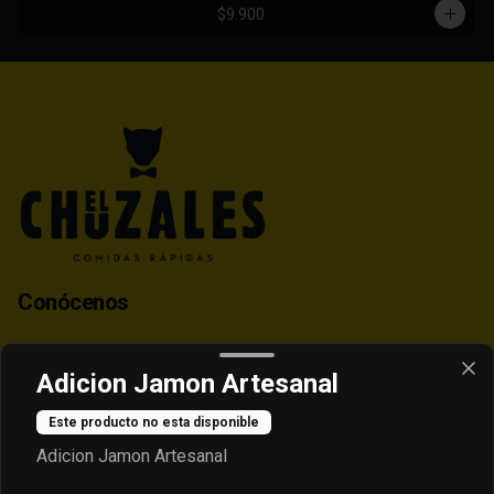
$9.900
Conócenos
Contacto
Adicion Jamon Artesanal
Despacho
Términos y condiciones
Este producto no esta disponible
Política de privacidad
Adicion Jamon Artesanal