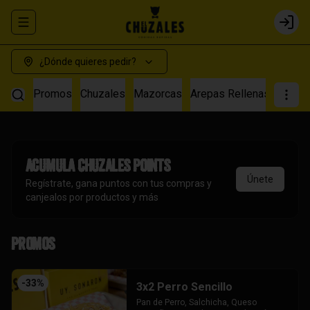
Abrir menu de navegación
Login
¿Dónde quieres pedir?
Promos
Chuzales
Mazorcas
Arepas Rellenas
Salch
Acumula
Chuzales Points
Únete
Regístrate, gana puntos con tus compras y
canjealos por productos y más
Promos
-
33
%
3x2 Perro Sencillo
Pan de Perro, Salchicha, Queso 