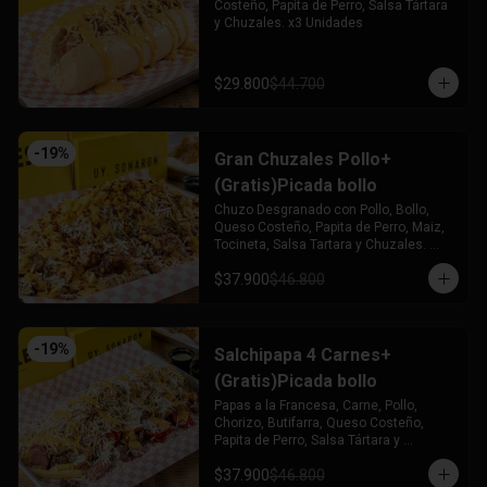
Costeño, Papita de Perro, Salsa Tártara 
y Chuzales. x3 Unidades
$29.800
$44.700
-
19
%
Gran Chuzales Pollo+
(Gratis)Picada bollo
Chuzo Desgranado con Pollo, Bollo, 
Queso Costeño, Papita de Perro, Maiz, 
Tocineta, Salsa Tartara y Chuzales. 
Acompañado de una Picada de Bollo 
$37.900
$46.800
(Gratis)
-
19
%
Salchipapa 4 Carnes+
(Gratis)Picada bollo
Papas a la Francesa, Carne, Pollo, 
Chorizo, Butifarra, Queso Costeño, 
Papita de Perro, Salsa Tártara y 
Chúzales. Acompañado de una Picada 
$37.900
$46.800
de Bollo (Gratis)