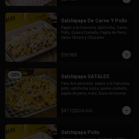
Salchipapa De Carne Y Pollo
Papas a la Francesa, Salchicha, Carne, 
Pollo, Queso Costeño, Papita de Perro, 
Salsa Tártara y Chúzales.
$39.900
-
20
%
Salchipapa GATALES
Para dos personas: papas a la francesa, 
pollo, salchicha suiza, queso costeño, 
papita de perro, maíz, lluvia de tocineta, 
queso mozzarella gratinado, salsa 
tartara y salsa chuzales.
$47.120
$58.900
Salchipapa Pollo