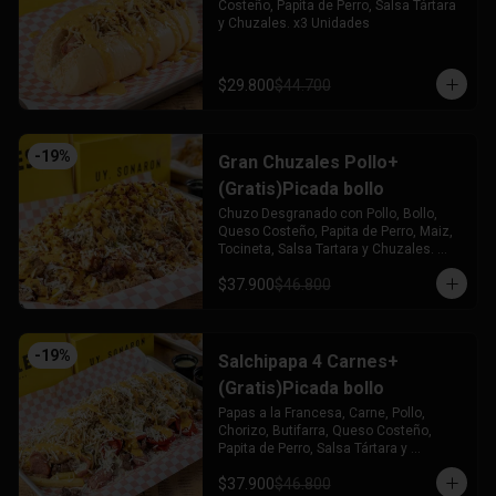
Costeño, Papita de Perro, Salsa Tártara 
y Chuzales. x3 Unidades
$29.800
$44.700
-
19
%
Gran Chuzales Pollo+
(Gratis)Picada bollo
Chuzo Desgranado con Pollo, Bollo, 
Queso Costeño, Papita de Perro, Maiz, 
Tocineta, Salsa Tartara y Chuzales. 
Acompañado de una Picada de Bollo 
$37.900
$46.800
(Gratis)
-
19
%
Salchipapa 4 Carnes+
(Gratis)Picada bollo
Papas a la Francesa, Carne, Pollo, 
Chorizo, Butifarra, Queso Costeño, 
Papita de Perro, Salsa Tártara y 
Chúzales. Acompañado de una Picada 
$37.900
$46.800
de Bollo (Gratis)