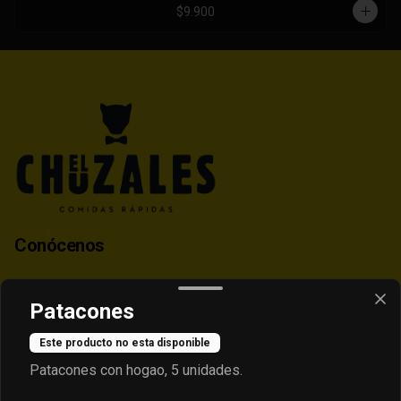
$9.900
Conócenos
Contacto
Patacones
Despacho
Términos y condiciones
Este producto no esta disponible
Política de privacidad
Patacones con hogao, 5 unidades.