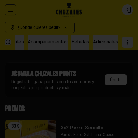
Abrir menu de navegación
Login
¿Dónde quieres pedir?
s Calientes
Acompañamientos
Bebidas
Adicionales
Acumula
Chuzales Points
Únete
Regístrate, gana puntos con tus compras y
canjealos por productos y más
Promos
-
33
%
3x2 Perro Sencillo
Pan de Perro, Salchicha, Queso 