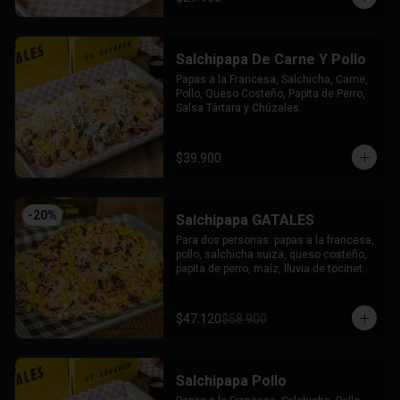
Salchipapa De Carne Y Pollo
Papas a la Francesa, Salchicha, Carne, 
Pollo, Queso Costeño, Papita de Perro, 
Salsa Tártara y Chúzales.
$39.900
-
20
%
Salchipapa GATALES
Para dos personas: papas a la francesa, 
pollo, salchicha suiza, queso costeño, 
papita de perro, maíz, lluvia de tocineta, 
queso mozzarella gratinado, salsa 
tartara y salsa chuzales.
$47.120
$58.900
Salchipapa Pollo