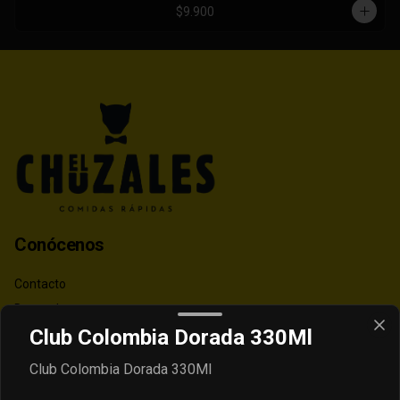
$9.900
Conócenos
Contacto
Despacho
Club Colombia Dorada 330Ml
Términos y condiciones
Política de privacidad
Club Colombia Dorada 330Ml