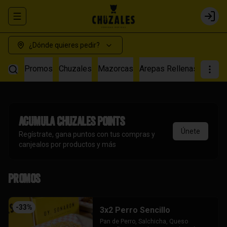
Abrir menu de navegación
Login
¿Dónde quieres pedir?
Promos
Chuzales
Mazorcas
Arepas Rellenas
Salch
Acumula
Chuzales Points
Únete
Regístrate, gana puntos con tus compras y
canjealos por productos y más
Promos
-
33
%
3x2 Perro Sencillo
Pan de Perro, Salchicha, Queso 