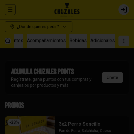
Abrir menu de navegación
Login
¿Dónde quieres pedir?
s Calientes
Acompañamientos
Bebidas
Adicionales
Acumula
Chuzales Points
Únete
Regístrate, gana puntos con tus compras y
canjealos por productos y más
Promos
-
33
%
3x2 Perro Sencillo
Pan de Perro, Salchicha, Queso 