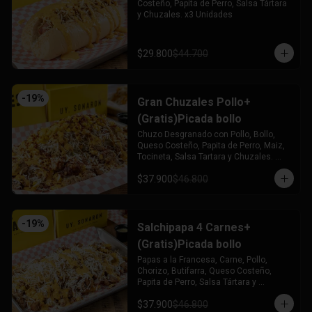
Costeño, Papita de Perro, Salsa Tártara 
y Chuzales. x3 Unidades
$29.800
$44.700
-
19
%
Gran Chuzales Pollo+
(Gratis)Picada bollo
Chuzo Desgranado con Pollo, Bollo, 
Queso Costeño, Papita de Perro, Maiz, 
Tocineta, Salsa Tartara y Chuzales. 
Acompañado de una Picada de Bollo 
$37.900
$46.800
(Gratis)
-
19
%
Salchipapa 4 Carnes+
(Gratis)Picada bollo
Papas a la Francesa, Carne, Pollo, 
Chorizo, Butifarra, Queso Costeño, 
Papita de Perro, Salsa Tártara y 
Chúzales. Acompañado de una Picada 
$37.900
$46.800
de Bollo (Gratis)