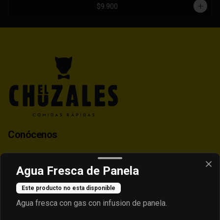
$9.900
Conócenos
Contacto
Agua Fresca de Panela
Despacho
Términos y condiciones
Este producto no esta disponible
Política de privacidad
Agua fresca con gas con infusion de panela.