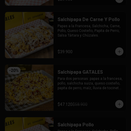
Salchipapa De Carne Y Pollo
Papas a la Francesa, Salchicha, Carne, 
Pollo, Queso Costeño, Papita de Perro, 
Salsa Tártara y Chúzales.
$39.900
-
20
%
Salchipapa GATALES
Para dos personas: papas a la francesa, 
pollo, salchicha suiza, queso costeño, 
papita de perro, maíz, lluvia de tocineta, 
queso mozzarella gratinado, salsa 
tartara y salsa chuzales.
$47.120
$58.900
Salchipapa Pollo