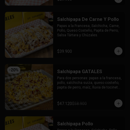
Salchipapa De Carne Y Pollo
Papas a la Francesa, Salchicha, Carne, 
Pollo, Queso Costeño, Papita de Perro, 
Salsa Tártara y Chúzales.
$39.900
-
20
%
Salchipapa GATALES
Para dos personas: papas a la francesa, 
pollo, salchicha suiza, queso costeño, 
papita de perro, maíz, lluvia de tocineta, 
queso mozzarella gratinado, salsa 
tartara y salsa chuzales.
$47.120
$58.900
Salchipapa Pollo