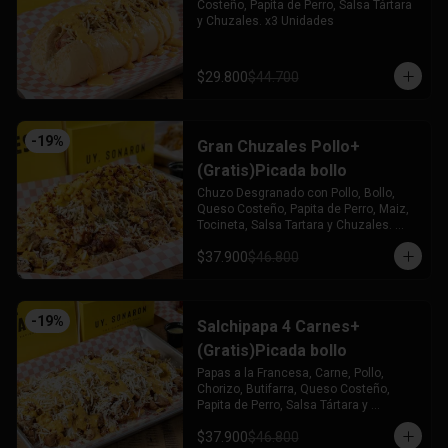
Costeño, Papita de Perro, Salsa Tártara 
y Chuzales. x3 Unidades
$29.800
$44.700
-
19
%
Gran Chuzales Pollo+
(Gratis)Picada bollo
Chuzo Desgranado con Pollo, Bollo, 
Queso Costeño, Papita de Perro, Maiz, 
Tocineta, Salsa Tartara y Chuzales. 
Acompañado de una Picada de Bollo 
$37.900
$46.800
(Gratis)
-
19
%
Salchipapa 4 Carnes+
(Gratis)Picada bollo
Papas a la Francesa, Carne, Pollo, 
Chorizo, Butifarra, Queso Costeño, 
Papita de Perro, Salsa Tártara y 
Chúzales. Acompañado de una Picada 
$37.900
$46.800
de Bollo (Gratis)