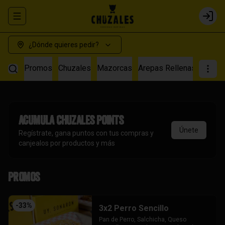
Abrir menu de navegación
Login
¿Dónde quieres pedir?
Promos
Chuzales
Mazorcas
Arepas Rellenas
Salch
Acumula
Chuzales Points
Únete
Regístrate, gana puntos con tus compras y
canjealos por productos y más
Promos
-
33
%
3x2 Perro Sencillo
Pan de Perro, Salchicha, Queso 