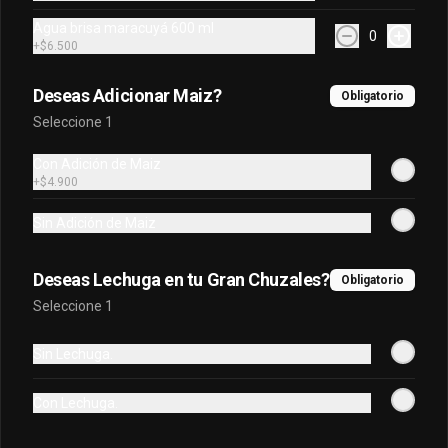
$9.900
Agua brisa maracuyá 600 ml
0
+
$6.500
Deseas Adicionar Maiz?
Obligatorio
Seleccione 1
Con Adición de Maiz
+
$4.900
Sin Adición de Maiz
Conócenos
Deseas Lechuga en tu Gran Chuzales?
Obligatorio
Seleccione 1
Contacto
Despacho
Sin Lechuga.
Términos y condiciones
Política de privacidad
Con Lechuga.