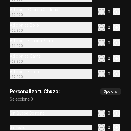
Adicion de Queso Costeño
$8.900
0
+
$3.900
Adicion de Bollo
0
Hatsu Blanco 400 Ml
+
$2.900
Hatsu Blanco 400 Ml
Adicion de Papita Perro
0
+
$1.900
Adicion de Carne
0
+
$9.900
$8.900
Adicion de Pollo
0
+
$7.900
Hatsu Rojo 400 Ml
Hatsu Lila 400 Ml
Personaliza tu Chuzo:
Opcional
Seleccione 3
Sin Queso Costeño
0
$8.900
Sin Bollo
0