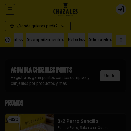
Abrir menu de navegación
Login
¿Dónde quieres pedir?
s Calientes
Acompañamientos
Bebidas
Adicionales
Acumula
Chuzales Points
Únete
Regístrate, gana puntos con tus compras y
canjealos por productos y más
Promos
-
33
%
3x2 Perro Sencillo
Pan de Perro, Salchicha, Queso 