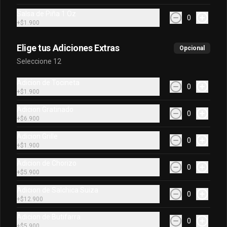
Coca Cola Sin Azucar 400Ml
Salsa de Piña 1 Oz
Coca Cola Sin Azucar 400Ml
0
+
$1.900
Elige tus Adiciones Extras
Opcional
Seleccione 12
$6.900
Adicion de Tocineta
0
+
$1.900
Fuze Tea 400 Ml.
Fuze Tea 400 Ml.
Adicion Gratinado
0
+
$6.900
Adicion Grille
0
+
$1.900
$7.900
Adicion de Chorizo
0
+
$5.900
Hatsu Amarillo 400Ml
Adicion de Salchica Suiza
0
+
$12.900
Hatsu Amarillo 400Ml
Adicion de Butifarra
0
+
$5.900