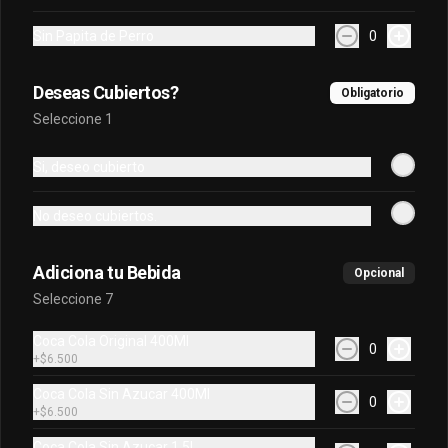
Kola Roman 400Ml
Sin Papita de Perro
0
Kola Roman 400Ml
Deseas Cubiertos?
Obligatorio
Seleccione 1
$6.900
Si, deseo cubierto
Soda Bretaña 300 Ml
No deseo cubiertos.
Soda Bretaña 300 Ml
Adiciona tu Bebida
Opcional
Seleccione 7
$7.900
Coca Cola Original 400Ml
0
+
$6.500
Soda Hatsu Uva Blanca
Coca Cola Sin Azucar 400Ml
Soda Hatsu Uva Blanca
0
+
$6.500
Coca Cola Sin Azucar 1.5L