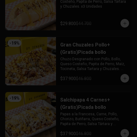
Costeño, Papita de Perro, Salsa Tártara 
y Chuzales. x3 Unidades
$29.800
$44.700
-
19
%
Gran Chuzales Pollo+
(Gratis)Picada bollo
Chuzo Desgranado con Pollo, Bollo, 
Queso Costeño, Papita de Perro, Maiz, 
Tocineta, Salsa Tartara y Chuzales. 
Acompañado de una Picada de Bollo 
$37.900
$46.800
(Gratis)
-
19
%
Salchipapa 4 Carnes+
(Gratis)Picada bollo
Papas a la Francesa, Carne, Pollo, 
Chorizo, Butifarra, Queso Costeño, 
Papita de Perro, Salsa Tártara y 
Chúzales. Acompañado de una Picada 
$37.900
$46.800
de Bollo (Gratis)