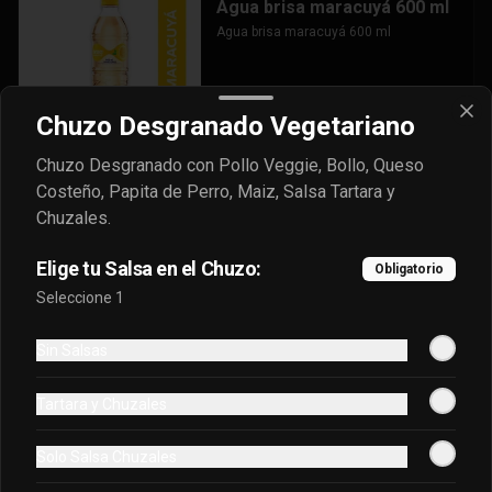
Agua brisa maracuyá 600 ml
Agua brisa maracuyá 600 ml
Chuzo Desgranado Vegetariano
$6.900
Chuzo Desgranado con Pollo Veggie, Bollo, Queso
Costeño, Papita de Perro, Maiz, Salsa Tartara y
Club Colombia Dorada 330Ml
Chuzales.
Club Colombia Dorada 330Ml
Elige tu Salsa en el Chuzo:
Obligatorio
Seleccione 1
$9.900
Sin Salsas
Coca Cola Original 1.5L
Tartara y Chuzales
Coca Cola Original 1.5L
Solo Salsa Chuzales