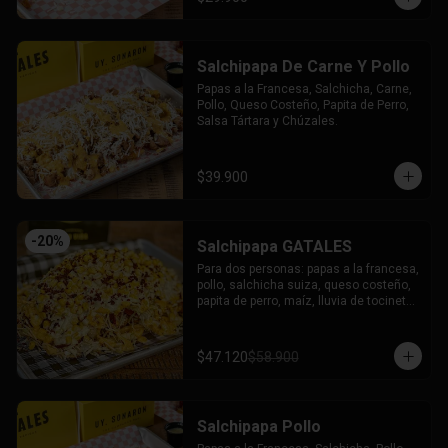
Salchipapa De Carne Y Pollo
Papas a la Francesa, Salchicha, Carne, 
Pollo, Queso Costeño, Papita de Perro, 
Salsa Tártara y Chúzales.
$39.900
-
20
%
Salchipapa GATALES
Para dos personas: papas a la francesa, 
pollo, salchicha suiza, queso costeño, 
papita de perro, maíz, lluvia de tocineta, 
queso mozzarella gratinado, salsa 
tartara y salsa chuzales.
$47.120
$58.900
Salchipapa Pollo