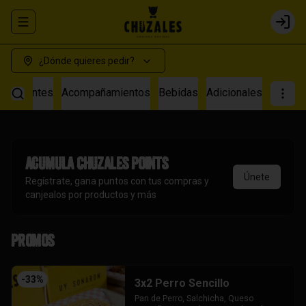
Abrir menu de navegación
Login
¿Dónde quieres pedir?
s Calientes
Acompañamientos
Bebidas
Adicionales
Acumula
Chuzales Points
Únete
Regístrate, gana puntos con tus compras y
canjealos por productos y más
Promos
-
33
%
3x2 Perro Sencillo
Pan de Perro, Salchicha, Queso 