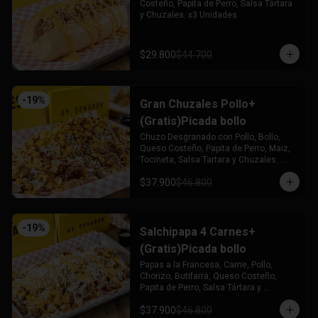
Costeño, Papita de Perro, Salsa Tártara 
y Chuzales. x3 Unidades
$29.800
$44.700
-
19
%
Gran Chuzales Pollo+
(Gratis)Picada bollo
Chuzo Desgranado con Pollo, Bollo, 
Queso Costeño, Papita de Perro, Maiz, 
Tocineta, Salsa Tartara y Chuzales. 
Acompañado de una Picada de Bollo 
$37.900
$46.800
(Gratis)
-
19
%
Salchipapa 4 Carnes+
(Gratis)Picada bollo
Papas a la Francesa, Carne, Pollo, 
Chorizo, Butifarra, Queso Costeño, 
Papita de Perro, Salsa Tártara y 
Chúzales. Acompañado de una Picada 
$37.900
$46.800
de Bollo (Gratis)