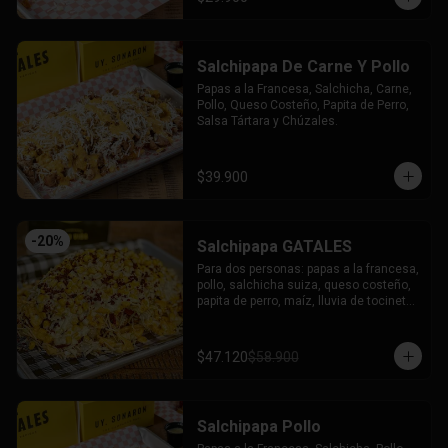
Salchipapa De Carne Y Pollo
Papas a la Francesa, Salchicha, Carne, 
Pollo, Queso Costeño, Papita de Perro, 
Salsa Tártara y Chúzales.
$39.900
-
20
%
Salchipapa GATALES
Para dos personas: papas a la francesa, 
pollo, salchicha suiza, queso costeño, 
papita de perro, maíz, lluvia de tocineta, 
queso mozzarella gratinado, salsa 
tartara y salsa chuzales.
$47.120
$58.900
Salchipapa Pollo