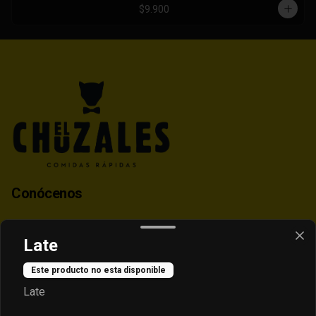
$9.900
Conócenos
Contacto
Late
Despacho
Términos y condiciones
Este producto no esta disponible
Política de privacidad
Late