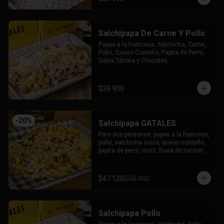
Salchipapa De Carne Y Pollo
Papas a la Francesa, Salchicha, Carne, 
Pollo, Queso Costeño, Papita de Perro, 
Salsa Tártara y Chúzales.
$39.900
-
20
%
Salchipapa GATALES
Para dos personas: papas a la francesa, 
pollo, salchicha suiza, queso costeño, 
papita de perro, maíz, lluvia de tocineta, 
queso mozzarella gratinado, salsa 
tartara y salsa chuzales.
$47.120
$58.900
Salchipapa Pollo