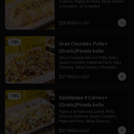
Costeño, Papita de Perro, Salsa Tártara 
y Chuzales. x3 Unidades
$29.800
$44.700
-
19
%
Gran Chuzales Pollo+
(Gratis)Picada bollo
Chuzo Desgranado con Pollo, Bollo, 
Queso Costeño, Papita de Perro, Maiz, 
Tocineta, Salsa Tartara y Chuzales. 
Acompañado de una Picada de Bollo 
$37.900
$46.800
(Gratis)
-
19
%
Salchipapa 4 Carnes+
(Gratis)Picada bollo
Papas a la Francesa, Carne, Pollo, 
Chorizo, Butifarra, Queso Costeño, 
Papita de Perro, Salsa Tártara y 
Chúzales. Acompañado de una Picada 
$37.900
$46.800
de Bollo (Gratis)