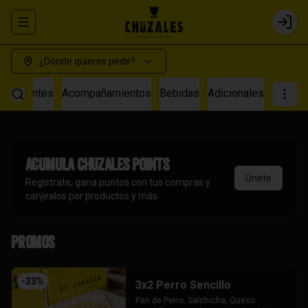
Abrir menu de navegación
Login
¿Dónde quieres pedir?
s Calientes
Acompañamientos
Bebidas
Adicionales
Acumula
Chuzales Points
Únete
Regístrate, gana puntos con tus compras y
canjealos por productos y más
Promos
-
33
%
3x2 Perro Sencillo
Pan de Perro, Salchicha, Queso 