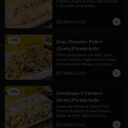
Costeño, Papita de Perro, Salsa Tártara 
y Chuzales. x3 Unidades
$29.800
$44.700
-
19
%
Gran Chuzales Pollo+
(Gratis)Picada bollo
Chuzo Desgranado con Pollo, Bollo, 
Queso Costeño, Papita de Perro, Maiz, 
Tocineta, Salsa Tartara y Chuzales. 
Acompañado de una Picada de Bollo 
$37.900
$46.800
(Gratis)
-
19
%
Salchipapa 4 Carnes+
(Gratis)Picada bollo
Papas a la Francesa, Carne, Pollo, 
Chorizo, Butifarra, Queso Costeño, 
Papita de Perro, Salsa Tártara y 
Chúzales. Acompañado de una Picada 
$37.900
$46.800
de Bollo (Gratis)