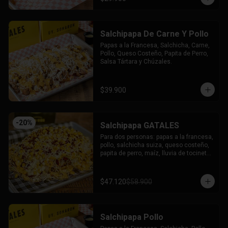
Salchipapa De Carne Y Pollo
Papas a la Francesa, Salchicha, Carne, 
Pollo, Queso Costeño, Papita de Perro, 
Salsa Tártara y Chúzales.
$39.900
-
20
%
Salchipapa GATALES
Para dos personas: papas a la francesa, 
pollo, salchicha suiza, queso costeño, 
papita de perro, maíz, lluvia de tocineta, 
queso mozzarella gratinado, salsa 
tartara y salsa chuzales.
$47.120
$58.900
Salchipapa Pollo