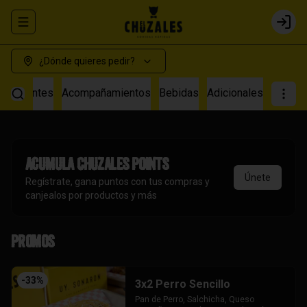
Abrir menu de navegación
Login
¿Dónde quieres pedir?
s Calientes
Acompañamientos
Bebidas
Adicionales
Acumula
Chuzales Points
Únete
Regístrate, gana puntos con tus compras y
canjealos por productos y más
Promos
-
33
%
3x2 Perro Sencillo
Pan de Perro, Salchicha, Queso 