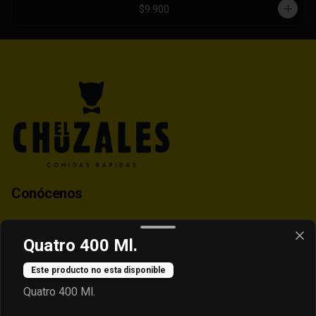
$9.900
Conócenos
Contacto
Quatro 400 Ml.
Despacho
Términos y condiciones
Este producto no esta disponible
Política de privacidad
Quatro 400 Ml.