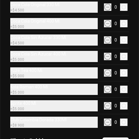
Kola Roman 400Ml
Coca Cola Original 330 Ml.
0
+
$4.500
Kola Roman 400Ml
Coca Cola Original 400 Ml.
0
+
$5.000
Coca Cola Sin Azucar 330 Ml.
$6.900
0
+
$4.500
Coca Cola Sin Azucar 400 Ml.
0
+
$5.000
Soda Bretaña 300 Ml
Soda Bretaña 300 Ml
Fuze Tea 400 Ml.
0
+
$5.000
Kola Roman 400 Ml.
0
+
$5.000
$7.900
Sprite 400 Ml.
0
+
$5.000
Soda Hatsu Uva Blanca
Club Colombia Dorada 330Ml
0
Soda Hatsu Uva Blanca
+
$8.900