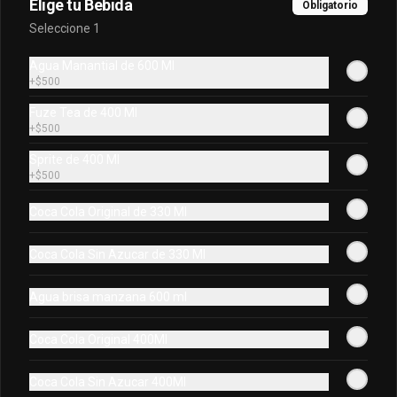
Elige tu Bebida
Obligatorio
Seleccione 1
$8.900
Agua Manantial de 600 Ml
+
$500
Soda Scheppes 400Ml
Fuze Tea de 400 Ml
Soda Scheppes 400Ml
+
$500
Sprite de 400 Ml
+
$500
$6.900
Coca Cola Original de 330 Ml
Adicionales
Coca Cola Sin Azucar de 330 Ml
Agua brisa manzana 600 ml
Adicion de Carne
Adicion Carne
Coca Cola Original 400Ml
Coca Cola Sin Azucar 400Ml