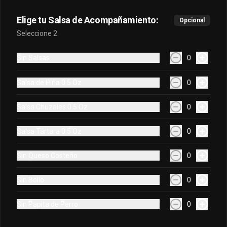
$9.900
Elige tu Salsa de Acompañamiento:
Opcional
Seleccione 2
Sin Salsas
0
Salsa de Piña 0.5 Oz
0
Salsa Chuzales 0.5 Oz
0
Salsa Tártara 0.5 Oz
0
Conócenos
Sin Queso Costeño
0
Contacto
Despacho
Sin Bollo
0
Términos y condiciones
Política de privacidad
Sin Papita de Perro
0