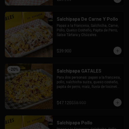
Salchipapa De Carne Y Pollo
Papas a la Francesa, Salchicha, Carne, 
Pollo, Queso Costeño, Papita de Perro, 
Salsa Tártara y Chúzales.
$39.900
-
20
%
Salchipapa GATALES
Para dos personas: papas a la francesa, 
pollo, salchicha suiza, queso costeño, 
papita de perro, maíz, lluvia de tocineta, 
queso mozzarella gratinado, salsa 
tartara y salsa chuzales.
$47.120
$58.900
Salchipapa Pollo