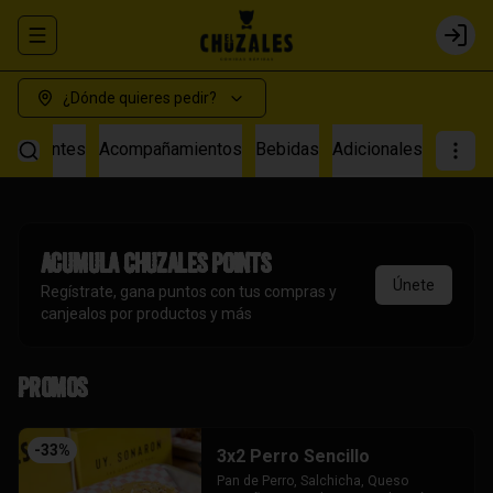
Abrir menu de navegación
Login
¿Dónde quieres pedir?
s Calientes
Acompañamientos
Bebidas
Adicionales
Acumula
Chuzales Points
Únete
Regístrate, gana puntos con tus compras y
canjealos por productos y más
Promos
-
33
%
3x2 Perro Sencillo
Pan de Perro, Salchicha, Queso 