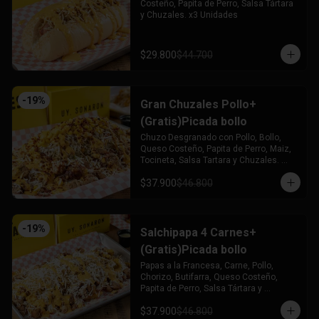
Costeño, Papita de Perro, Salsa Tártara 
y Chuzales. x3 Unidades
$29.800
$44.700
-
19
%
Gran Chuzales Pollo+
(Gratis)Picada bollo
Chuzo Desgranado con Pollo, Bollo, 
Queso Costeño, Papita de Perro, Maiz, 
Tocineta, Salsa Tartara y Chuzales. 
Acompañado de una Picada de Bollo 
$37.900
$46.800
(Gratis)
-
19
%
Salchipapa 4 Carnes+
(Gratis)Picada bollo
Papas a la Francesa, Carne, Pollo, 
Chorizo, Butifarra, Queso Costeño, 
Papita de Perro, Salsa Tártara y 
Chúzales. Acompañado de una Picada 
$37.900
$46.800
de Bollo (Gratis)