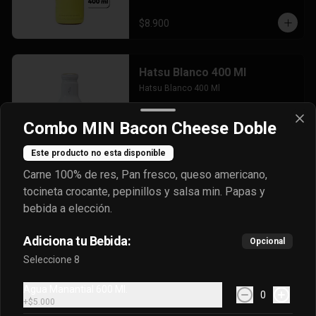
$8.900
Hatsu Blanco 400 Ml
Hatsu Blanco 400 Ml
Combo MIN Bacon Cheese Doble
$8.900
Este producto no esta disponible
Carne 100% de res, Pan fresco, queso americano,
tocineta crocante, pepinillos y salsa min. Papas y
Hatsu Rojo 400 Ml
bebida a elección.
Hatsu Lila 400 Ml
Adiciona tu Bebida:
Opcional
Seleccione 8
$8.900
Agua Manantial 600 Ml.
0
+
$5.000