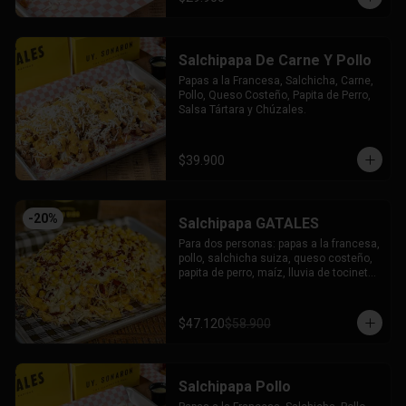
Salchipapa De Carne Y Pollo
Papas a la Francesa, Salchicha, Carne, 
Pollo, Queso Costeño, Papita de Perro, 
Salsa Tártara y Chúzales.
$39.900
-
20
%
Salchipapa GATALES
Para dos personas: papas a la francesa, 
pollo, salchicha suiza, queso costeño, 
papita de perro, maíz, lluvia de tocineta, 
queso mozzarella gratinado, salsa 
tartara y salsa chuzales.
$47.120
$58.900
Salchipapa Pollo