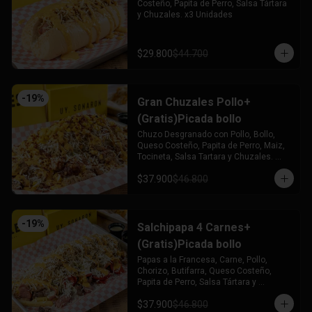
Costeño, Papita de Perro, Salsa Tártara 
y Chuzales. x3 Unidades
$29.800
$44.700
-
19
%
Gran Chuzales Pollo+
(Gratis)Picada bollo
Chuzo Desgranado con Pollo, Bollo, 
Queso Costeño, Papita de Perro, Maiz, 
Tocineta, Salsa Tartara y Chuzales. 
Acompañado de una Picada de Bollo 
$37.900
$46.800
(Gratis)
-
19
%
Salchipapa 4 Carnes+
(Gratis)Picada bollo
Papas a la Francesa, Carne, Pollo, 
Chorizo, Butifarra, Queso Costeño, 
Papita de Perro, Salsa Tártara y 
Chúzales. Acompañado de una Picada 
$37.900
$46.800
de Bollo (Gratis)