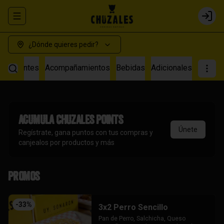
Abrir menu de navegación
Login
¿Dónde quieres pedir?
s Calientes
Acompañamientos
Bebidas
Adicionales
Acumula
Chuzales Points
Únete
Regístrate, gana puntos con tus compras y
canjealos por productos y más
Promos
-
33
%
3x2 Perro Sencillo
Pan de Perro, Salchicha, Queso 