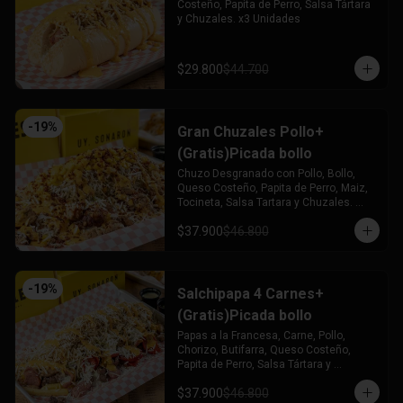
Costeño, Papita de Perro, Salsa Tártara 
y Chuzales. x3 Unidades
$29.800
$44.700
-
19
%
Gran Chuzales Pollo+
(Gratis)Picada bollo
Chuzo Desgranado con Pollo, Bollo, 
Queso Costeño, Papita de Perro, Maiz, 
Tocineta, Salsa Tartara y Chuzales. 
Acompañado de una Picada de Bollo 
$37.900
$46.800
(Gratis)
-
19
%
Salchipapa 4 Carnes+
(Gratis)Picada bollo
Papas a la Francesa, Carne, Pollo, 
Chorizo, Butifarra, Queso Costeño, 
Papita de Perro, Salsa Tártara y 
Chúzales. Acompañado de una Picada 
$37.900
$46.800
de Bollo (Gratis)