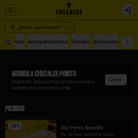
Abrir menu de navegación
Login
¿Dónde quieres pedir?
s Calientes
Acompañamientos
Bebidas
Adicionales
Acumula
Chuzales Points
Únete
Regístrate, gana puntos con tus compras y
canjealos por productos y más
Promos
-
33
%
3x2 Perro Sencillo
Pan de Perro, Salchicha, Queso 