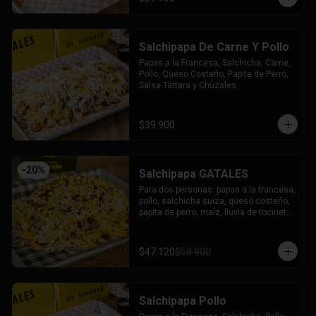
Salchipapa De Carne Y Pollo
Papas a la Francesa, Salchicha, Carne, 
Pollo, Queso Costeño, Papita de Perro, 
Salsa Tártara y Chúzales.
$39.900
-
20
%
Salchipapa GATALES
Para dos personas: papas a la francesa, 
pollo, salchicha suiza, queso costeño, 
papita de perro, maíz, lluvia de tocineta, 
queso mozzarella gratinado, salsa 
tartara y salsa chuzales.
$47.120
$58.900
Salchipapa Pollo