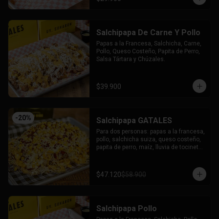
Salchipapa De Carne Y Pollo
Papas a la Francesa, Salchicha, Carne, 
Pollo, Queso Costeño, Papita de Perro, 
Salsa Tártara y Chúzales.
$39.900
-
20
%
Salchipapa GATALES
Para dos personas: papas a la francesa, 
pollo, salchicha suiza, queso costeño, 
papita de perro, maíz, lluvia de tocineta, 
queso mozzarella gratinado, salsa 
tartara y salsa chuzales.
$47.120
$58.900
Salchipapa Pollo