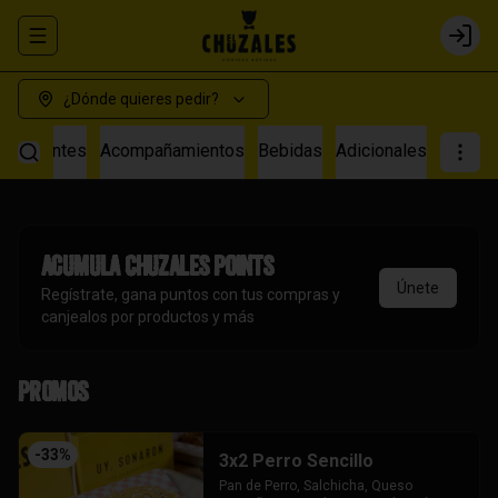
Abrir menu de navegación
Login
¿Dónde quieres pedir?
s Calientes
Acompañamientos
Bebidas
Adicionales
Acumula
Chuzales Points
Únete
Regístrate, gana puntos con tus compras y
canjealos por productos y más
Promos
-
33
%
3x2 Perro Sencillo
Pan de Perro, Salchicha, Queso 