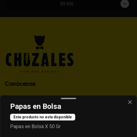
$9.900
Conócenos
Contacto
Papas en Bolsa
Despacho
Términos y condiciones
Este producto no esta disponible
Política de privacidad
Papas en Bolsa X 50 Gr