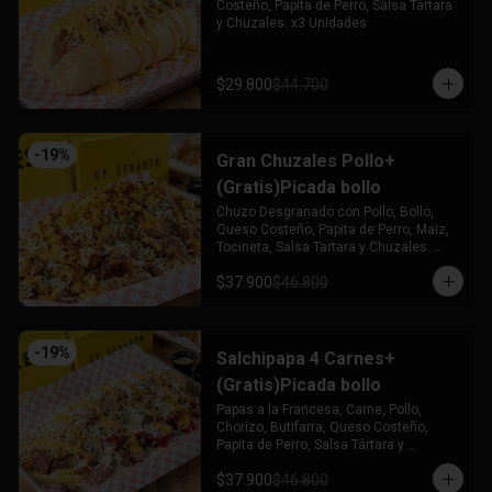
Costeño, Papita de Perro, Salsa Tártara 
y Chuzales. x3 Unidades
$29.800
$44.700
-
19
%
Gran Chuzales Pollo+
(Gratis)Picada bollo
Chuzo Desgranado con Pollo, Bollo, 
Queso Costeño, Papita de Perro, Maiz, 
Tocineta, Salsa Tartara y Chuzales. 
Acompañado de una Picada de Bollo 
$37.900
$46.800
(Gratis)
-
19
%
Salchipapa 4 Carnes+
(Gratis)Picada bollo
Papas a la Francesa, Carne, Pollo, 
Chorizo, Butifarra, Queso Costeño, 
Papita de Perro, Salsa Tártara y 
Chúzales. Acompañado de una Picada 
$37.900
$46.800
de Bollo (Gratis)