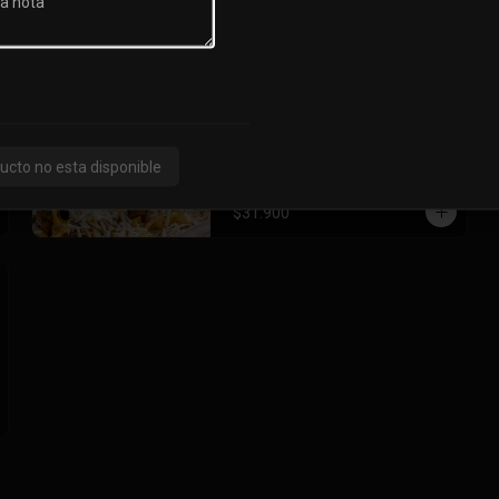
$31.900
Mazorca Desgranada De
Pollo
Mazorca Desgranada con Pollo, 
Queso Costeño, Papitas De Perro, 
ucto no esta disponible
Salsa Tártara y Chúzales.
$31.900