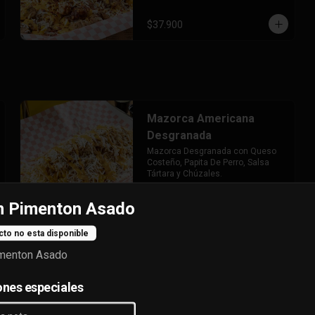
$37.900
Mazorca Americana
Desgranada
Mazorca Desgranada con Queso 
Costeño, Papita De Perro, Salsa 
Tártara y Chúzales.
$17.900
n Pimenton Asado
cto no esta disponible
Mazorca Desgranada
imenton Asado
Carne y Pollo
Mazorca Desgranada con Pollo, 
ones especiales
Carne, Queso Costeño, Papitas De 
Perro, Salsa Tártara y Chúzales.