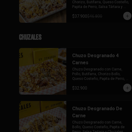
Chorizo, Butifarra, Queso Costeño, 
Papita de Perro, Salsa Tártara y 
Chúzales. Acompañado de una 
$37.900
$46.800
Picada de Bollo (Gratis)
Chuzales
Chuzo Desgranado 4
Carnes
Chuzo Desgranado con Carne, 
Pollo, Butifarra, Chorizo Bollo, 
Queso Costeño, Papita de Perro, 
Salsa Tartara y Chuzales.
$32.900
Chuzo Desgranado De
Carne
Chuzo Desgranado con Carne, 
Bollo, Queso Costeño, Papita de 
Perro, Salsa Tartara y Chuzales.