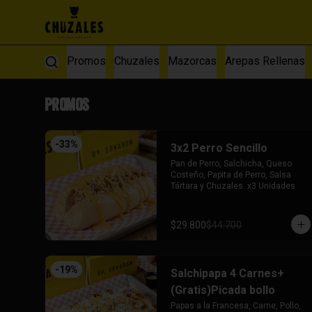
Promos
Chuzales
Mazorcas
Arepas Rellenas
Promos
-
33
%
3x2 Perro Sencillo
Pan de Perro, Salchicha, Queso 
Costeño, Papita de Perro, Salsa 
Tártara y Chuzales. x3 Unidades
$29.800
$44.700
-
19
%
Salchipapa 4 Carnes+
(Gratis)Picada bollo
Papas a la Francesa, Carne, Pollo, 