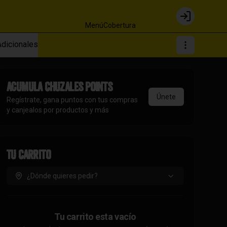
Login
Menú
Cobertura
Adicionales
Acumula
Chuzales Points
Únete
Regístrate, gana puntos con tus compras
y canjealos por productos y más
Tu Carrito
¿Dónde quieres pedir?
Tu carrito esta vacío