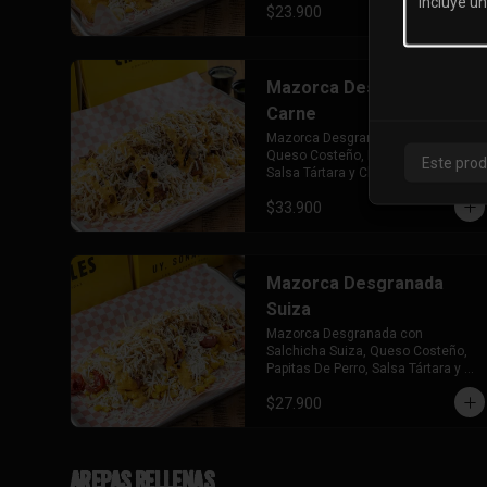
$23.900
Mazorca Desgranada De
Carne
Mazorca Desgranada con Carne, 
Queso Costeño, Papitas De Perro, 
Este prod
Salsa Tártara y Chúzales.
$33.900
Mazorca Desgranada
Suiza
Mazorca Desgranada con 
Salchicha Suiza, Queso Costeño, 
Papitas De Perro, Salsa Tártara y 
Chuzales.
$27.900
Arepas Rellenas