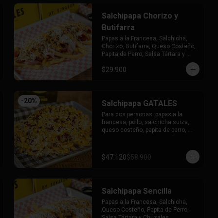
Salchipapa Chorizo y
Butifarra
Papas a la Francesa, Salchicha, 
Chorizo, Butifarra, Queso Costeño, 
Papita de Perro, Salsa Tártara y 
Chúzales.
$29.900
-
20
%
Salchipapa GATALES
Para dos personas: papas a la 
francesa, pollo, salchicha suiza, 
queso costeño, papita de perro, 
maíz, lluvia de tocineta, queso 
mozzarella gratinado, salsa tartara 
y salsa chuzales.
$47.120
$58.900
Salchipapa Sencilla
Papas a la Francesa, Salchicha, 
Queso Costeño, Papita de Perro, 
Salsa Tártara y Chúzales.