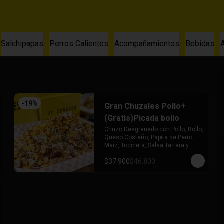
Salchipapas
Perros Calientes
Acompañamientos
Bebidas
-
19
%
Gran Chuzales Pollo+
(Gratis)Picada bollo
Chuzo Desgranado con Pollo, Bollo, 
Queso Costeño, Papita de Perro, 
Maiz, Tocineta, Salsa Tartara y 
Chuzales. Acompañado de una 
$37.900
$46.800
Picada de Bollo (Gratis)