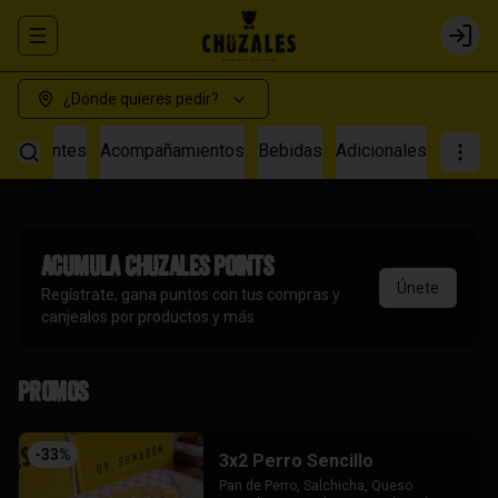
Abrir menu de navegación
Login
¿Dónde quieres pedir?
s Calientes
Acompañamientos
Bebidas
Adicionales
Acumula
Chuzales Points
Únete
Regístrate, gana puntos con tus compras y
canjealos por productos y más
Promos
-
33
%
3x2 Perro Sencillo
Pan de Perro, Salchicha, Queso 