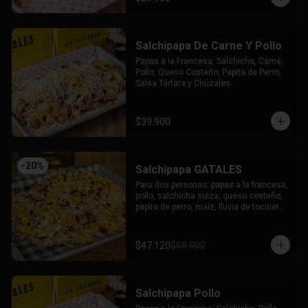
Salchipapa De Carne Y Pollo
Papas a la Francesa, Salchicha, Carne, 
Pollo, Queso Costeño, Papita de Perro, 
Salsa Tártara y Chúzales.
$39.900
-
20
%
Salchipapa GATALES
Para dos personas: papas a la francesa, 
pollo, salchicha suiza, queso costeño, 
papita de perro, maíz, lluvia de tocineta, 
queso mozzarella gratinado, salsa 
tartara y salsa chuzales.
$47.120
$58.900
Salchipapa Pollo