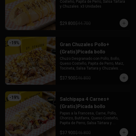
Costeño, Papita de Perro, Salsa Tártara 
y Chuzales. x3 Unidades
$29.800
$44.700
-
19
%
Gran Chuzales Pollo+
(Gratis)Picada bollo
Chuzo Desgranado con Pollo, Bollo, 
Queso Costeño, Papita de Perro, Maiz, 
Tocineta, Salsa Tartara y Chuzales. 
Acompañado de una Picada de Bollo 
$37.900
$46.800
(Gratis)
-
19
%
Salchipapa 4 Carnes+
(Gratis)Picada bollo
Papas a la Francesa, Carne, Pollo, 
Chorizo, Butifarra, Queso Costeño, 
Papita de Perro, Salsa Tártara y 
Chúzales. Acompañado de una Picada 
$37.900
$46.800
de Bollo (Gratis)