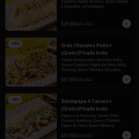
Costeño, Papita de Perro, Salsa Tártara 
y Chuzales. x3 Unidades
$29.800
$44.700
-
19
%
Gran Chuzales Pollo+
(Gratis)Picada bollo
Chuzo Desgranado con Pollo, Bollo, 
Queso Costeño, Papita de Perro, Maiz, 
Tocineta, Salsa Tartara y Chuzales. 
Acompañado de una Picada de Bollo 
$37.900
$46.800
(Gratis)
-
19
%
Salchipapa 4 Carnes+
(Gratis)Picada bollo
Papas a la Francesa, Carne, Pollo, 
Chorizo, Butifarra, Queso Costeño, 
Papita de Perro, Salsa Tártara y 
Chúzales. Acompañado de una Picada 
$37.900
$46.800
de Bollo (Gratis)