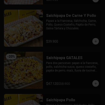
Salchipapa De Carne Y Pollo
Papas a la Francesa, Salchicha, Carne, 
Pollo, Queso Costeño, Papita de Perro, 
Salsa Tártara y Chúzales.
$39.900
-
20
%
Salchipapa GATALES
Para dos personas: papas a la francesa, 
pollo, salchicha suiza, queso costeño, 
papita de perro, maíz, lluvia de tocineta, 
queso mozzarella gratinado, salsa 
tartara y salsa chuzales.
$47.120
$58.900
Salchipapa Pollo