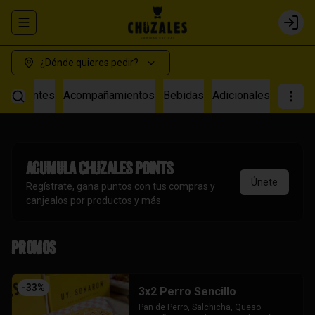
Abrir menu de navegación
Login
¿Dónde quieres pedir?
s Calientes
Acompañamientos
Bebidas
Adicionales
Acumula
Chuzales Points
Únete
Regístrate, gana puntos con tus compras y
canjealos por productos y más
Promos
-
33
%
3x2 Perro Sencillo
Pan de Perro, Salchicha, Queso 